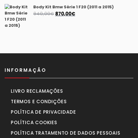
Body Kit Bmw Série 1 F20 (2011 a 2015)
O
O
940,00
€
870,00
€
preço
preço
original
atual
era:
é:
940,00€.
870,00€.
INFORMAÇÃO
LIVRO RECLAMAÇÕES
TERMOS E CONDIÇÕES
POLÍTICA DE PRIVACIDADE
POLÍTICA COOKIES
POLÍTICA TRATAMENTO DE DADOS PESSOAIS