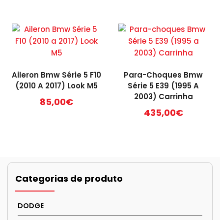
340,00€
product
through
has
400,00€
multiple
variants.
The
options
Aileron Bmw Série 5 F10
Para-Choques Bmw
may
(2010 A 2017) Look M5
Série 5 E39 (1995 A
be
2003) Carrinha
85,00
€
chosen
435,00
€
on
the
product
page
Categorias de produto
DODGE