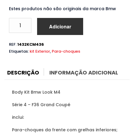
Estes produtos não são originais da marca Bmw
Quantidade
Adicionar
de
Body
Kit
REF:
1432KCM436
Bmw
Etiquetas:
kit Exterior
,
Para-choques
Série
4
F36
(2015
DESCRIÇÃO
INFORMAÇÃO ADICIONAL
a
2019)
Look
Body Kit Bmw Look M4
M4
Série 4 – F36 Grand Coupé
inclui:
Para-choques da frente com grelhas inferiores;