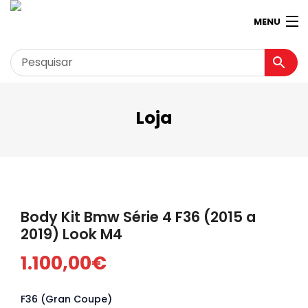
MENU
Loja
Garagem
Minha conta
Loja
Contactos
Body Kit Bmw Série 4 F36 (2015 a
Loja Virtual 360º
2019) Look M4
1.100,00
€
F36 (Gran Coupe)