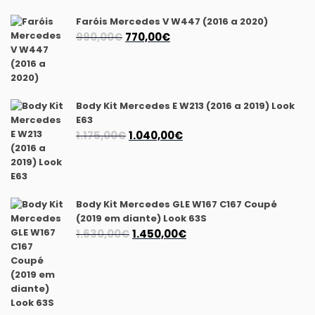
Faróis Mercedes V W447 (2016 a 2020)
O
O
990,00
€
770,00
€
preço
preço
original
atual
era:
é:
990,00€.
770,00€.
Body Kit Mercedes E W213 (2016 a 2019) Look
E63
O
O
1.175,00
€
1.040,00
€
preço
preço
original
atual
era:
é:
1.175,00€.
1.040,00€.
Body Kit Mercedes GLE W167 C167 Coupé
(2019 em diante) Look 63S
O
O
1.630,00
€
1.450,00
€
preço
preço
original
atual
era:
é:
1.630,00€.
1.450,00€.