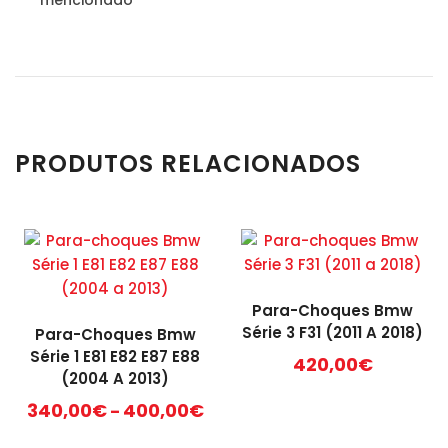
mencionado
PRODUTOS RELACIONADOS
Para-Choques Bmw
Série 3 F31 (2011 A 2018)
Para-Choques Bmw
Série 1 E81 E82 E87 E88
420,00
€
(2004 A 2013)
Price
340,00
€
400,00
€
–
range:
This