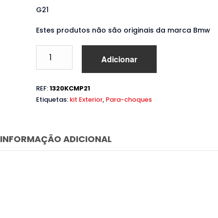
G21
Estes produtos não são originais da marca Bmw
Quantidade
Adicionar
de
Body
Kit
REF:
1320KCMP21
Bmw
Etiquetas:
kit Exterior
,
Para-choques
Série
3
G21
(2018
INFORMAÇÃO ADICIONAL
a
2022)
Performance