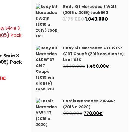
Body Kit Mercedes E W213
(2016 a 2019) Look E63
O
O
1.175,00
€
1.040,00
€
preço
preço
original
atual
era:
é:
1.175,00€.
1.040,00€.
Body Kit Mercedes GLE W167
C167 Coupé (2019 em diante)
 Série 3
Look 63S
005) Pack
O
O
1.630,00
€
1.450,00
€
preço
preço
0
€
original
atual
era:
é:
1.630,00€.
1.450,00€.
Faróis Mercedes V W447
(2016 a 2020)
O
O
990,00
€
770,00
€
preço
preço
original
atual