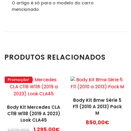
O artigo é só para o modelo do carro
mencionado
PRODUTOS RELACIONADOS
Promoção!
Body Kit Bmw Série 5
F11 (2010 A 2013) Pack
Body Kit Mercedes CLA
M
C118 W118 (2019 A 2023)
Look CLA45
850,00
€
O
O
1.295,00
€
1.375,00
€