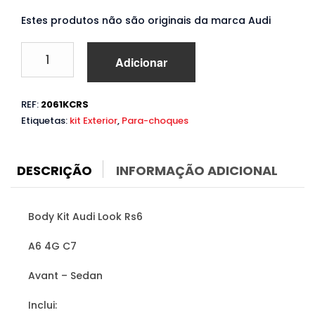
Estes produtos não são originais da marca Audi
Quantidade
Adicionar
de
Body
Kit
REF:
2061KCRS
Audi
Etiquetas:
kit Exterior
,
Para-choques
A6
4G
C7
(2011
DESCRIÇÃO
INFORMAÇÃO ADICIONAL
a
2015)
Look
Body Kit Audi Look Rs6
RS6
A6 4G C7
Avant – Sedan
Inclui: