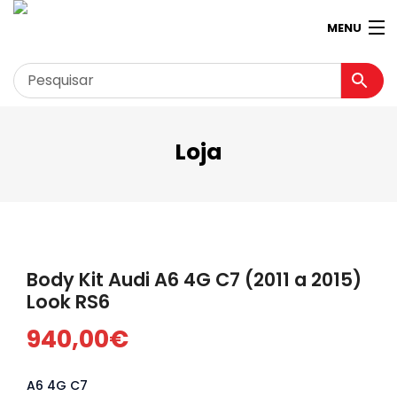
MENU
Loja
Garagem
Minha conta
Loja
Contactos
Body Kit Audi A6 4G C7 (2011 a 2015)
Loja Virtual 360º
Look RS6
940,00
€
A6 4G C7