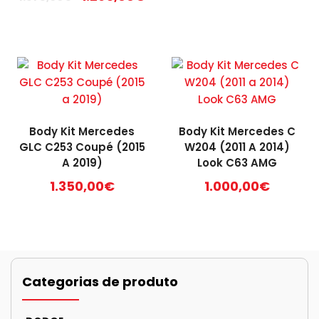
preço
preço
original
atual
era:
é:
1.375,00€.
1.295,00€.
Body Kit Mercedes
Body Kit Mercedes C
GLC C253 Coupé (2015
W204 (2011 A 2014)
A 2019)
Look C63 AMG
1.350,00
€
1.000,00
€
Categorias de produto