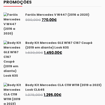
PROMOÇÕES
Faróis Mercedes V W447 (2016 a 2020)
O
O
990,00
€
770,00
€
preço
preço
original
atual
era:
é:
990,00€.
770,00€.
Body Kit Mercedes GLE W167 C167 Coupé
(2019 em diante) Look 63S
O
O
1.630,00
€
1.450,00
€
preço
preço
original
atual
era:
é:
1.630,00€.
1.450,00€.
Body Kit Mercedes CLA C118 W118 (2019 a 2023)
Look CLA45
O
O
1.375,00
€
1.295,00
€
preço
preço