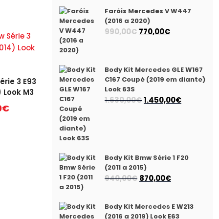
Faróis Mercedes V W447
(2016 a 2020)
O
O
990,00
€
770,00
€
preço
preço
original
atual
era:
é:
Body Kit Mercedes GLE W167
990,00€.
770,00€.
C167 Coupé (2019 em diante)
érie 3 E93
Look 63S
) Look M3
O
O
1.630,00
€
1.450,00
€
0
€
preço
preço
original
atual
era:
é:
1.630,00€.
1.450,00€.
Body Kit Bmw Série 1 F20
(2011 a 2015)
O
O
940,00
€
870,00
€
preço
preço
original
atual
Body Kit Mercedes E W213
era:
é:
(2016 a 2019) Look E63