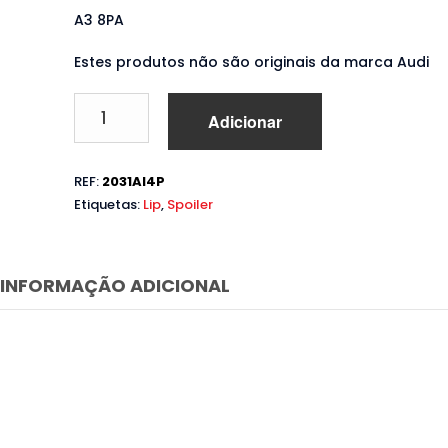
A3 8PA
Estes produtos não são originais da marca Audi
Quantidade
Adicionar
de
Aileron
Audi
REF:
2031AI4P
A3
Etiquetas:
Lip
,
Spoiler
8PA
Sportback
(2004
a
INFORMAÇÃO ADICIONAL
2012)