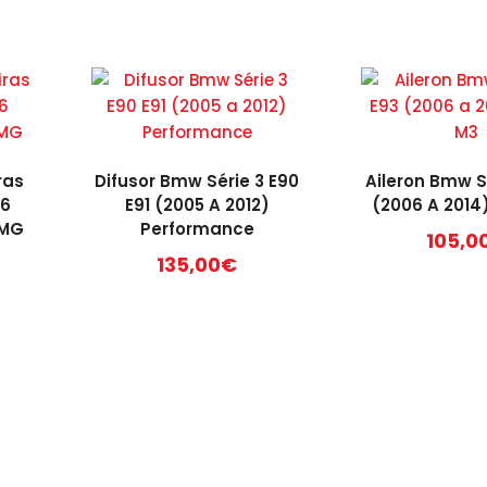
ras
Difusor Bmw Série 3 E90
Aileron Bmw S
66
E91 (2005 A 2012)
(2006 A 2014
AMG
Performance
105,0
135,00
€