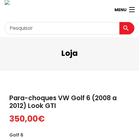
MENU
Loja
Garagem
Minha conta
Loja
Contactos
Para-choques VW Golf 6 (2008 a
Loja Virtual 360º
2012) Look GTI
350,00
€
Golf 6