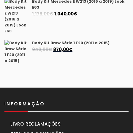
Body Kit Mercedes E W213 (2016 a 2019) Look
1.350,00€.
1.250,00€.
E63
O
O
1.175,00
€
1.040,00
€
preço
preço
original
atual
era:
é:
1.175,00€.
1.040,00€.
Body Kit Bmw Série 1 F20 (2011 a 2015)
O
O
940,00
€
870,00
€
preço
preço
original
atual
era:
é:
940,00€.
870,00€.
INFORMAÇÃO
LIVRO RECLAMAÇÕES