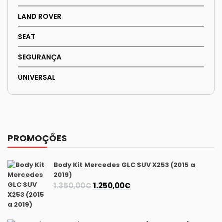
LAND ROVER
SEAT
SEGURANÇA
UNIVERSAL
PROMOÇÕES
Body Kit Mercedes GLC SUV X253 (2015 a
2019)
O
O
1.350,00
€
1.250,00
€
preço
preço
original
atual
era:
é: