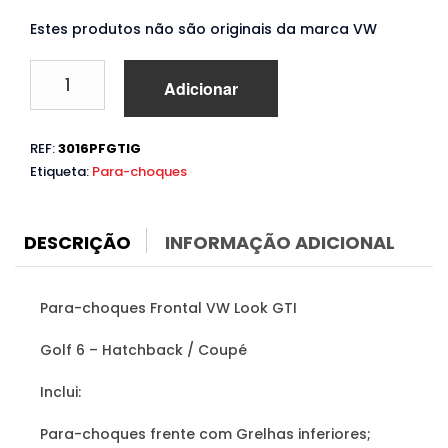
Estes produtos não são originais da marca VW
Quantidade
Adicionar
de
Para-
choques
REF:
3016PFGTIG
VW
Etiqueta:
Para-choques
Golf
6
(2008
a
DESCRIÇÃO
INFORMAÇÃO ADICIONAL
2012)
Look
GTI
Para-choques Frontal VW Look GTI
Golf 6 – Hatchback / Coupé
Inclui:
Para-choques frente com Grelhas inferiores;