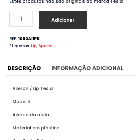
Estes produtos não são originais da marca Tesla
Quantidade
Adicionar
de
Aileron
Tesla
REF:
1090AI1PB
Model
Etiquetas:
Lip
,
Spoiler
3
(2017
a
2023)
DESCRIÇÃO
INFORMAÇÃO ADICIONAL
Aileron / Lip Tesla
Model 3
Aileron da mala
Material em plástico