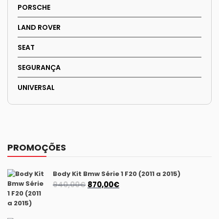
PORSCHE
LAND ROVER
SEAT
SEGURANÇA
UNIVERSAL
PROMOÇÕES
Body Kit Bmw Série 1 F20 (2011 a 2015)
O
O
940,00
€
870,00
€
preço
preço
original
atual