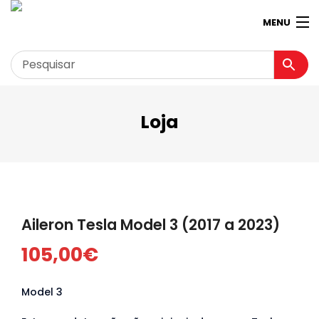
MENU
Loja
Garagem
Minha conta
Loja
Contactos
Aileron Tesla Model 3 (2017 a 2023)
Loja Virtual 360º
105,00
€
Model 3