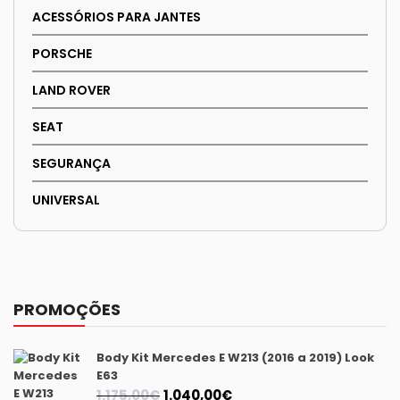
ACESSÓRIOS PARA JANTES
PORSCHE
LAND ROVER
SEAT
SEGURANÇA
UNIVERSAL
PROMOÇÕES
Body Kit Mercedes E W213 (2016 a 2019) Look
E63
O
O
1.175,00
€
1.040,00
€