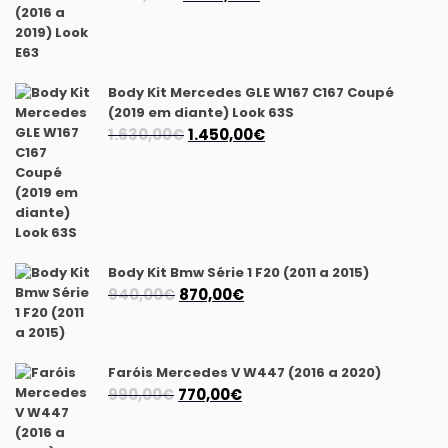
preço
preço
original
atual
era:
é:
1.175,00€.
1.040,00€.
Body Kit Mercedes GLE W167 C167 Coupé
(2019 em diante) Look 63S
O
O
1.630,00
€
1.450,00
€
preço
preço
original
atual
era:
é:
1.630,00€.
1.450,00€.
Body Kit Bmw Série 1 F20 (2011 a 2015)
O
O
940,00
€
870,00
€
preço
preço
original
atual
era:
é:
Faróis Mercedes V W447 (2016 a 2020)
940,00€.
870,00€.
O
O
990,00
€
770,00
€
preço
preço
original
atual