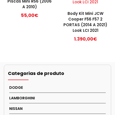
Piscas Mini R56 (2006
be
A 2010)
chosen
Body Kit Mini JCW
55,00
€
on
Cooper F56 F57 2
the
PORTAS (2014 A 2021)
product
Look LCI 2021
page
1.390,00
€
Categorias de produto
DODGE
LAMBORGHINI
NISSAN