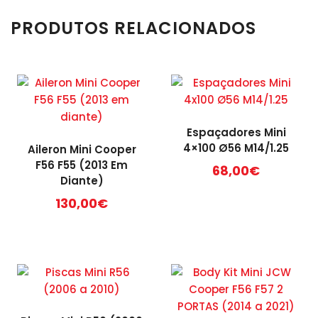
PRODUTOS RELACIONADOS
Espaçadores Mini
4×100 Ø56 M14/1.25
Aileron Mini Cooper
F56 F55 (2013 Em
68,00
€
Diante)
This
130,00
€
product
has
multiple
variants.
The
options
may