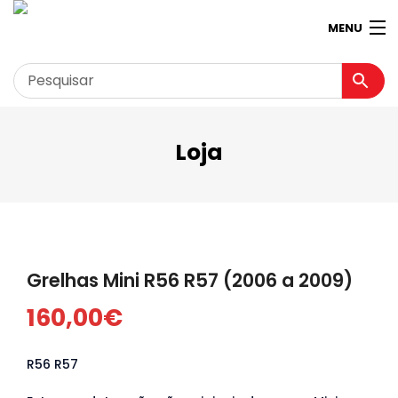
MENU
Loja
Garagem
Minha conta
Loja
Contactos
Grelhas Mini R56 R57 (2006 a 2009)
Loja Virtual 360º
160,00
€
R56 R57