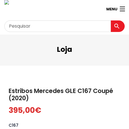
MENU
Loja
Garagem
Minha conta
Loja
Contactos
Estribos Mercedes GLE C167 Coupé
Loja Virtual 360º
(2020)
395,00
€
C167