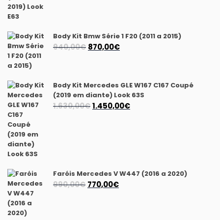
original
atual
era:
é:
1.175,00€.
1.040,00€.
Body Kit Bmw Série 1 F20 (2011 a 2015)
O
O
940,00
€
870,00
€
preço
preço
original
atual
era:
é:
Body Kit Mercedes GLE W167 C167 Coupé
940,00€.
870,00€.
(2019 em diante) Look 63S
O
O
1.630,00
€
1.450,00
€
preço
preço
original
atual
era:
é:
1.630,00€.
1.450,00€.
Faróis Mercedes V W447 (2016 a 2020)
O
O
990,00
€
770,00
€
preço
preço
original
atual
era:
é: