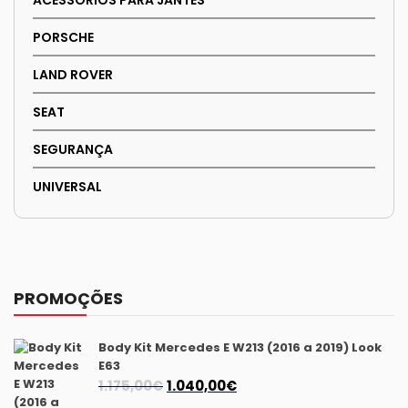
PORSCHE
LAND ROVER
SEAT
SEGURANÇA
UNIVERSAL
PROMOÇÕES
Body Kit Mercedes E W213 (2016 a 2019) Look
E63
O
O
1.175,00
€
1.040,00
€
preço
preço