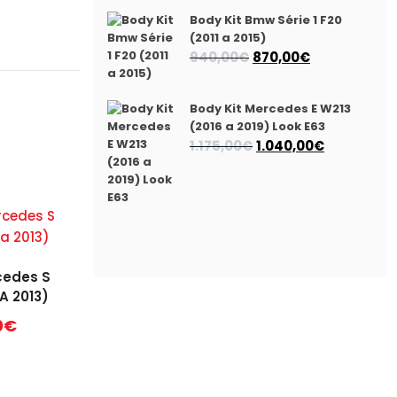
Body Kit Bmw Série 1 F20
(2011 a 2015)
O
O
940,00
€
870,00
€
preço
preço
original
atual
Body Kit Mercedes E W213
era:
é:
(2016 a 2019) Look E63
940,00€.
870,00€.
O
O
1.175,00
€
1.040,00
€
preço
preço
original
atual
era:
é:
1.175,00€.
1.040,00€.
cedes S
A 2013)
0
€