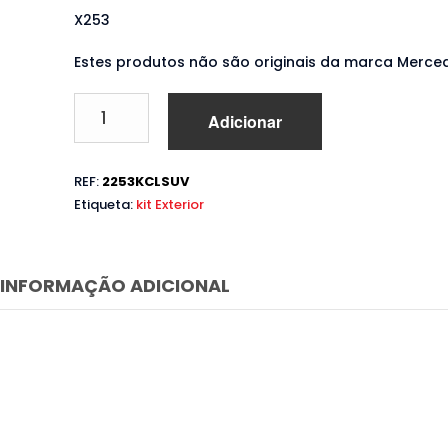
X253
Estes produtos não são originais da marca Merce
Quantidade
Adicionar
de
Body
Kit
REF:
2253KCLSUV
Mercedes
Etiqueta:
kit Exterior
GLC
SUV
X253
(2020
INFORMAÇÃO ADICIONAL
em
diante)
AMG