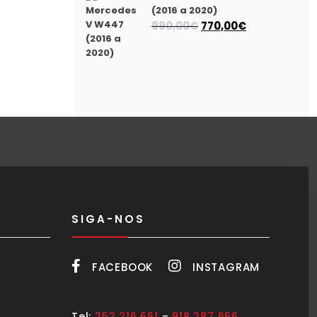
(2016 a 2020)
O
O
990,00
€
770,00
€
preço
preço
original
atual
era:
é:
990,00€.
770,00€.
SIGA-NOS
FACEBOOK
INSTAGRAM
Tel:
252 216 661
–
918 287 666