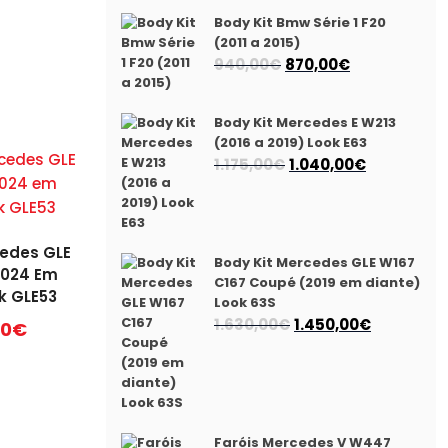
Body Kit Bmw Série 1 F20
(2011 a 2015)
O
O
940,00
€
870,00
€
preço
preço
original
atual
Body Kit Mercedes E W213
era:
é:
(2016 a 2019) Look E63
940,00€.
870,00€.
O
O
1.175,00
€
1.040,00
€
preço
preço
original
atual
era:
é:
cedes GLE
1.175,00€.
1.040,00€.
Body Kit Mercedes GLE W167
2024 Em
C167 Coupé (2019 em diante)
k GLE53
Look 63S
O
O
1.630,00
€
1.450,00
€
00
€
preço
preço
original
atual
era:
é:
1.630,00€.
1.450,00€.
Faróis Mercedes V W447