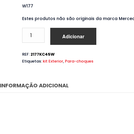
W177
Estes produtos não são originais da marca Merce
Quantidade
Adicionar
de
Body
Kit
REF:
2177KC45W
Mercedes
Etiquetas:
kit Exterior
,
Para-choques
A
W177
(2018
a
INFORMAÇÃO ADICIONAL
2022)
Look
A45
AMG