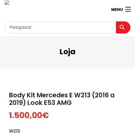
MENU
Loja
Garagem
Minha conta
Loja
Contactos
Body Kit Mercedes E W213 (2016 a
Loja Virtual 360º
2019) Look E53 AMG
1.500,00
€
W213