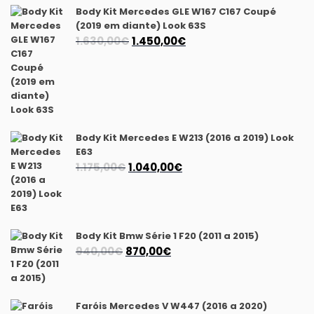
Body Kit Mercedes GLE W167 C167 Coupé
(2019 em diante) Look 63S
O
O
1.630,00
€
1.450,00
€
preço
preço
original
atual
era:
é:
1.630,00€.
1.450,00€.
Body Kit Mercedes E W213 (2016 a 2019) Look
E63
O
O
1.175,00
€
1.040,00
€
preço
preço
original
atual
era:
é:
1.175,00€.
1.040,00€.
Body Kit Bmw Série 1 F20 (2011 a 2015)
O
O
940,00
€
870,00
€
preço
preço
original
atual
era:
é:
Faróis Mercedes V W447 (2016 a 2020)