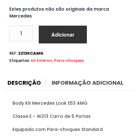
Estes produtos não são originais da marca
Mercedes
Quantidade
Adicionar
de
Body
Kit
REF:
2213KCAMG
Mercedes
Etiquetas:
kit Exterior
,
Para-choques
E
W213
(2016
a
DESCRIÇÃO
INFORMAÇÃO ADICIONAL
2019)
Look
E53
Body Kit Mercedes Look E53 AMG
AMG
Classe E – W213 Carro de 5 Portas
Equipado com Para-choques Standard