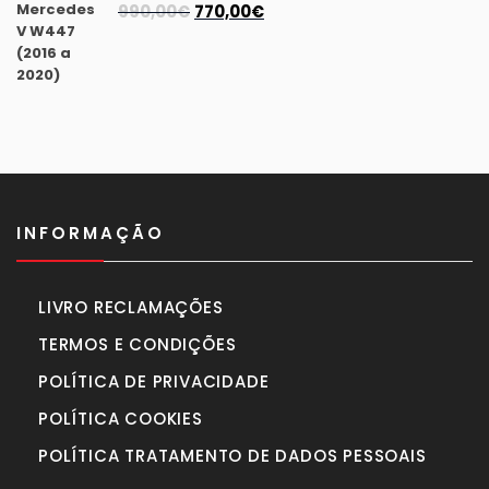
940,00€.
870,00€.
O
O
990,00
€
770,00
€
preço
preço
original
atual
era:
é:
990,00€.
770,00€.
INFORMAÇÃO
LIVRO RECLAMAÇÕES
TERMOS E CONDIÇÕES
POLÍTICA DE PRIVACIDADE
POLÍTICA COOKIES
POLÍTICA TRATAMENTO DE DADOS PESSOAIS