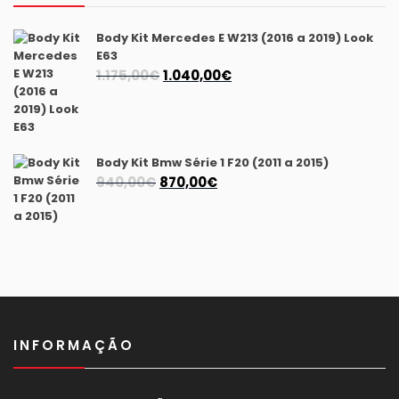
Body Kit Mercedes E W213 (2016 a 2019) Look
E63
O
O
1.175,00
€
1.040,00
€
preço
preço
original
atual
era:
é:
1.175,00€.
1.040,00€.
Body Kit Bmw Série 1 F20 (2011 a 2015)
O
O
940,00
€
870,00
€
preço
preço
original
atual
era:
é:
940,00€.
870,00€.
INFORMAÇÃO