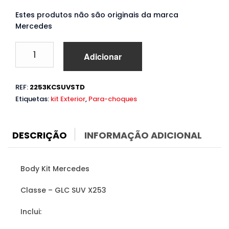
Estes produtos não são originais da marca
Mercedes
Quantidade
Adicionar
de
Body
Kit
REF:
2253KCSUVSTD
Mercedes
Etiquetas:
kit Exterior
,
Para-choques
GLC
SUV
X253
(2015
DESCRIÇÃO
INFORMAÇÃO ADICIONAL
a
2019)
Body Kit Mercedes
Classe – GLC SUV X253
Inclui: