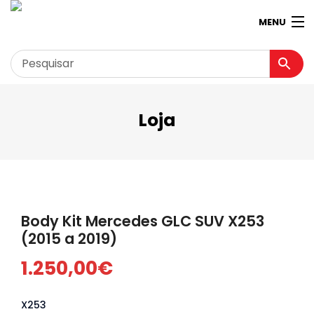
MENU
Loja
Garagem
Minha conta
Loja
Contactos
Body Kit Mercedes GLC SUV X253
Loja Virtual 360º
(2015 a 2019)
1.250,00
€
X253