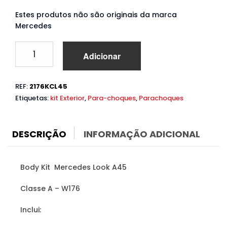
Estes produtos não são originais da marca
Mercedes
Quantidade
Adicionar
de
Body
Kit
REF:
2176KCL45
Mercedes
Etiquetas:
kit Exterior
,
Para-choques
,
Parachoques
A
W176
(2012
a
DESCRIÇÃO
INFORMAÇÃO ADICIONAL
2018)
Look
A45
Body Kit Mercedes Look A45
Classe A – W176
Inclui: