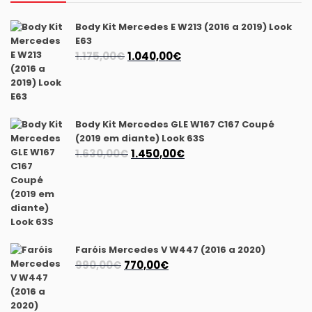
Body Kit Mercedes E W213 (2016 a 2019) Look
E63
O
O
1.175,00
€
1.040,00
€
preço
preço
original
atual
era:
é:
1.175,00€.
1.040,00€.
Body Kit Mercedes GLE W167 C167 Coupé
(2019 em diante) Look 63S
O
O
1.630,00
€
1.450,00
€
preço
preço
original
atual
era:
é:
1.630,00€.
1.450,00€.
Faróis Mercedes V W447 (2016 a 2020)
O
O
990,00
€
770,00
€
preço
preço
original
atual