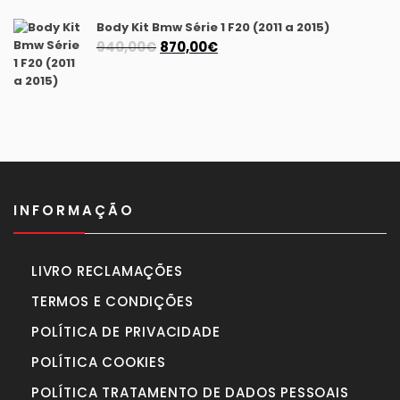
era:
é:
990,00€.
770,00€.
Body Kit Bmw Série 1 F20 (2011 a 2015)
O
O
940,00
€
870,00
€
preço
preço
original
atual
era:
é:
940,00€.
870,00€.
INFORMAÇÃO
LIVRO RECLAMAÇÕES
TERMOS E CONDIÇÕES
POLÍTICA DE PRIVACIDADE
POLÍTICA COOKIES
POLÍTICA TRATAMENTO DE DADOS PESSOAIS