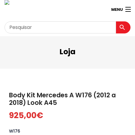
MENU
Loja
Garagem
Minha conta
Loja
Contactos
Body Kit Mercedes A W176 (2012 a
Loja Virtual 360º
2018) Look A45
925,00
€
W176