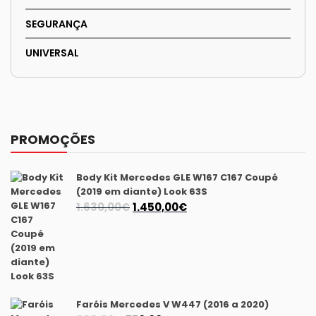
SEGURANÇA
UNIVERSAL
PROMOÇÕES
Body Kit Mercedes GLE W167 C167 Coupé
(2019 em diante) Look 63S
O
O
1.630,00
€
1.450,00
€
preço
preço
original
atual
era:
é:
1.630,00€.
1.450,00€.
Faróis Mercedes V W447 (2016 a 2020)