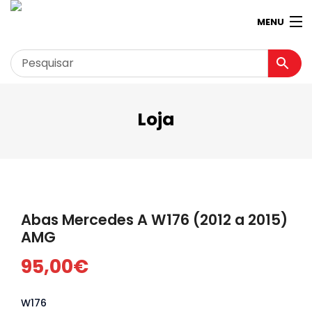
MENU
Loja
Garagem
Minha conta
Loja
Contactos
Abas Mercedes A W176 (2012 a 2015)
Loja Virtual 360º
AMG
95,00
€
W176