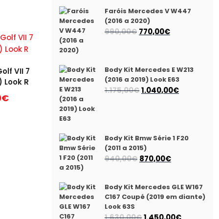
Faróis Mercedes V W447
(2016 a 2020)
O
O
990,00
€
770,00
€
preço
preço
original
atual
era:
é:
Body Kit Mercedes E W213
olf VII 7
990,00€.
770,00€.
(2016 a 2019) Look E63
) Look R
O
O
1.175,00
€
1.040,00
€
0
€
preço
preço
original
atual
era:
é:
1.175,00€.
1.040,00€.
Body Kit Bmw Série 1 F20
(2011 a 2015)
O
O
940,00
€
870,00
€
preço
preço
original
atual
Body Kit Mercedes GLE W167
era:
é:
C167 Coupé (2019 em diante)
940,00€.
870,00€.
Look 63S
O
O
1.630,00
€
1.450,00
€