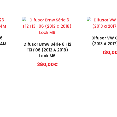
26
Difusor VW G
X4M
(2013 A 2017
Difusor Bmw Série 6 F12
F13 F06 (2012 A 2018)
130,0
Look M6
380,00
€