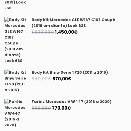
original
atual
era:
é:
1.175,00€.
1.040,00€.
Body Kit Mercedes GLE W167 C167 Coupé
(2019 em diante) Look 63S
O
O
1.630,00
€
1.450,00
€
preço
preço
original
atual
era:
é:
1.630,00€.
1.450,00€.
Body Kit Bmw Série 1 F20 (2011 a 2015)
O
O
940,00
€
870,00
€
preço
preço
original
atual
era:
é:
Faróis Mercedes V W447 (2016 a 2020)
940,00€.
870,00€.
O
O
990,00
€
770,00
€
preço
preço
original
atual
era:
é: