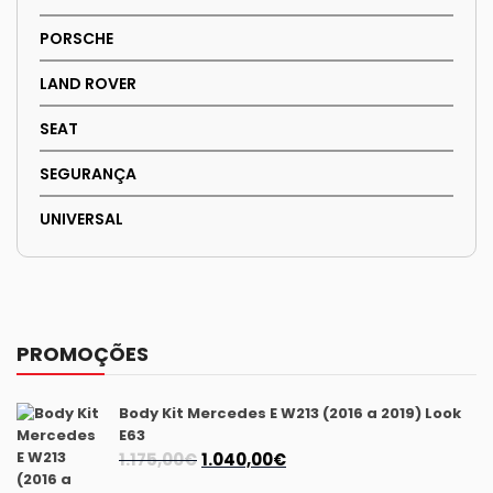
PORSCHE
LAND ROVER
SEAT
SEGURANÇA
UNIVERSAL
PROMOÇÕES
Body Kit Mercedes E W213 (2016 a 2019) Look
E63
O
O
1.175,00
€
1.040,00
€
preço
preço