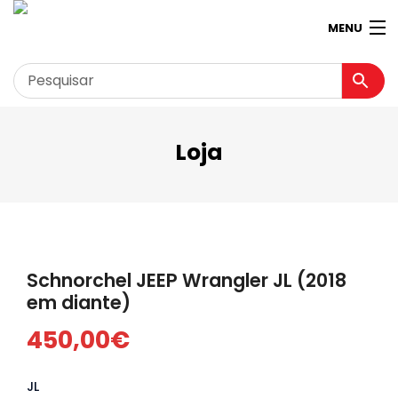
MENU
Loja
Garagem
Minha conta
Loja
Contactos
Schnorchel JEEP Wrangler JL (2018
Loja Virtual 360º
em diante)
450,00
€
JL