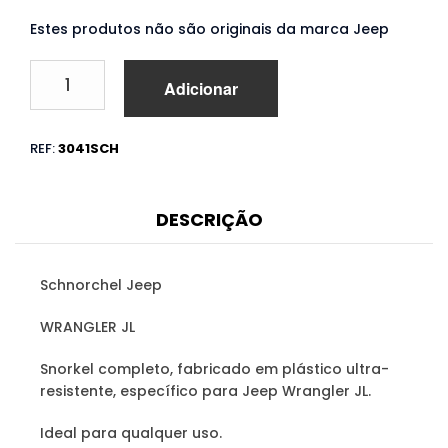
Estes produtos não são originais da marca Jeep
Quantidade
Adicionar
de
Schnorchel
JEEP
REF:
3041SCH
Wrangler
JL
(2018
em
DESCRIÇÃO
diante)
Schnorchel Jeep
WRANGLER JL
Snorkel completo, fabricado em plástico ultra-
resistente, específico para Jeep Wrangler JL.
Ideal para qualquer uso.