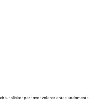
F48
X4
F26
X5
F15
X6
F16
eiro, solicitar por favor valores antecipadamente