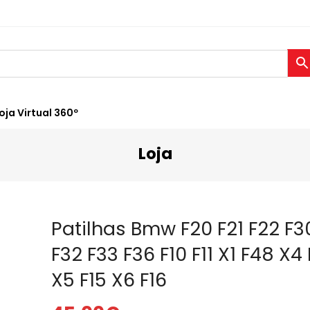
oja Virtual 360º
Loja
Patilhas Bmw F20 F21 F22 F3
F32 F33 F36 F10 F11 X1 F48 X4
X5 F15 X6 F16