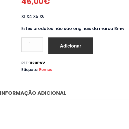
45,00
€
X1 X4 X5 X6
Estes produtos não são originais da marca Bmw
Quantidade
Adicionar
de
Patilhas
Bmw
REF:
1120PVV
F20
Etiqueta:
Remos
F21
F22
F30
F31
INFORMAÇÃO ADICIONAL
F32
F33
F36
F10
F11
X1