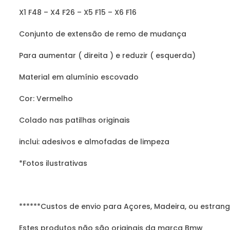
X1 F48 – X4 F26 – X5 F15 – X6 F16
Conjunto de extensão de remo de mudança
Para aumentar ( direita ) e reduzir ( esquerda)
Material em alumínio escovado
Cor: Vermelho
Colado nas patilhas originais
inclui: adesivos e almofadas de limpeza
*Fotos ilustrativas
******Custos de envio para Açores, Madeira, ou estrang
Estes produtos não são originais da marca Bmw