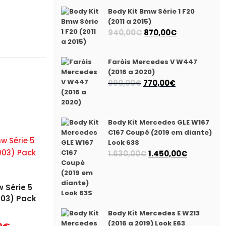
Body Kit Bmw Série 1 F20
(2011 a 2015)
O
O
940,00
€
870,00
€
preço
preço
original
atual
Faróis Mercedes V W447
era:
é:
(2016 a 2020)
940,00€.
870,00€.
O
O
990,00
€
770,00
€
preço
preço
original
atual
era:
é:
Body Kit Mercedes GLE W167
990,00€.
770,00€.
C167 Coupé (2019 em diante)
Look 63S
O
O
1.630,00
€
1.450,00
€
preço
preço
original
atual
 Série 5
era:
é:
003) Pack
1.630,00€.
1.450,00€.
Body Kit Mercedes E W213
(2016 a 2019) Look E63