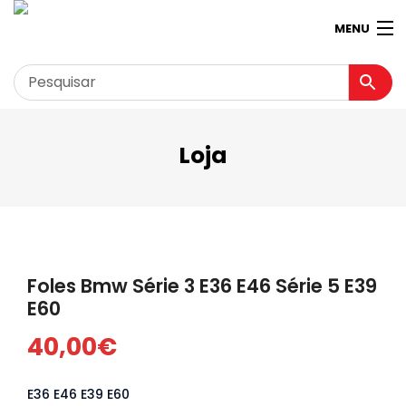
MENU
Loja
Garagem
Minha conta
Loja
Contactos
Foles Bmw Série 3 E36 E46 Série 5 E39
Loja Virtual 360º
E60
40,00
€
E36 E46 E39 E60