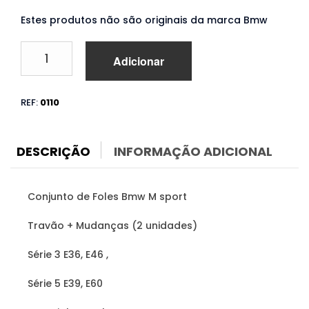
Estes produtos não são originais da marca Bmw
Quantidade
Adicionar
de
Foles
Bmw
REF:
0110
Série
3
E36
E46
DESCRIÇÃO
INFORMAÇÃO ADICIONAL
Série
5
E39
Conjunto de Foles Bmw M sport
E60
Travão + Mudanças (2 unidades)
Série 3 E36, E46 ,
Série 5 E39, E60