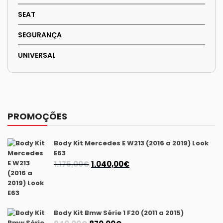
SEAT
SEGURANÇA
UNIVERSAL
PROMOÇÕES
Body Kit Mercedes E W213 (2016 a 2019) Look
E63
O
O
1.175,00
€
1.040,00
€
preço
preço
original
atual
era:
é:
1.175,00€.
1.040,00€.
Body Kit Bmw Série 1 F20 (2011 a 2015)