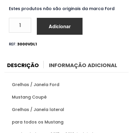
Estes produtos não são originais da marca Ford
Quantidade
Adicionar
de
Grelhas
/
REF:
3000VDL1
Janela
Ford
Mustang
Coupé
DESCRIÇÃO
INFORMAÇÃO ADICIONAL
(2015
a
2018)
Grelhas / Janela Ford
Mustang Coupé
Grelhas / Janela lateral
para todos os Mustang