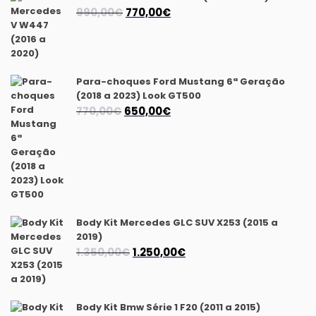
O
O
990,00
€
770,00
€
preço
preço
original
atual
era:
é:
990,00€.
770,00€.
Para-choques Ford Mustang 6ª Geração
(2018 a 2023) Look GT500
O
O
770,00
€
650,00
€
preço
preço
original
atual
era:
é:
770,00€.
650,00€.
Body Kit Mercedes GLC SUV X253 (2015 a
2019)
O
O
1.350,00
€
1.250,00
€
preço
preço
original
atual
era:
é:
Body Kit Bmw Série 1 F20 (2011 a 2015)