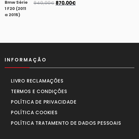
1.350,00€.
1.250,00€.
O
O
940,00
€
870,00
€
preço
preço
original
atual
era:
é:
940,00€.
870,00€.
INFORMAÇÃO
LIVRO RECLAMAÇÕES
TERMOS E CONDIÇÕES
POLÍTICA DE PRIVACIDADE
POLÍTICA COOKIES
POLÍTICA TRATAMENTO DE DADOS PESSOAIS