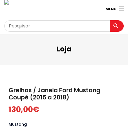
MENU
Loja
Garagem
Minha conta
Loja
Contactos
Grelhas / Janela Ford Mustang
Loja Virtual 360º
Coupé (2015 a 2018)
130,00
€
Mustang