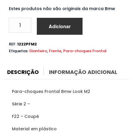
Estes produtos não são originais da marca Bmw
Quantidade
Adicionar
de
Para-
choques
REF:
1222PFM2
Bmw
Etiquetas:
Dianteiro
,
Frente
,
Para-choques Frontal
Série
2
F22
(2014
DESCRIÇÃO
INFORMAÇÃO ADICIONAL
a
2021)
Look
Para-choques Frontal Bmw Look M2
M2
Série 2 –
F22 – Coupé
Material em plástico