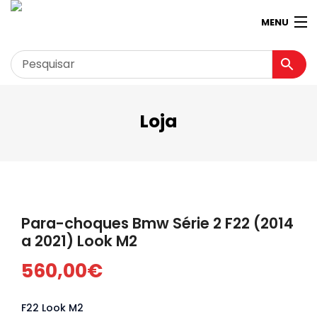
MENU
Loja
Garagem
Minha conta
Loja
Contactos
Para-choques Bmw Série 2 F22 (2014
Loja Virtual 360º
a 2021) Look M2
560,00
€
F22 Look M2