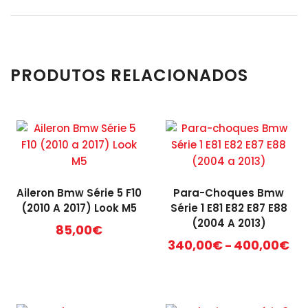
PRODUTOS RELACIONADOS
Aileron Bmw Série 5 F10
Para-Choques Bmw
(2010 A 2017) Look M5
Série 1 E81 E82 E87 E88
(2004 A 2013)
85,00
€
Pri
340,00
€
400,00
€
–
ran
This
34
product
th
has