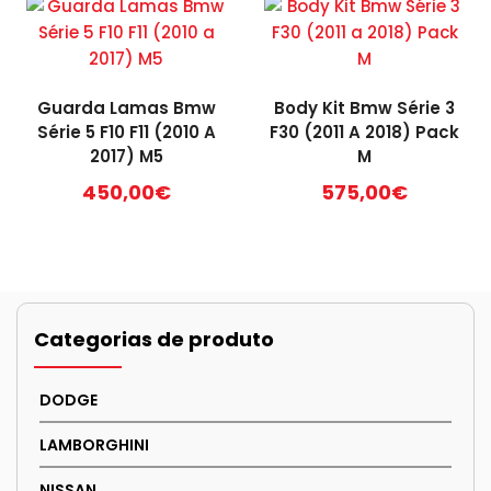
40
multiple
variants.
The
options
Guarda Lamas Bmw
Body Kit Bmw Série 3
may
Série 5 F10 F11 (2010 A
F30 (2011 A 2018) Pack
be
2017) M5
M
chosen
450,00
€
575,00
€
on
the
product
page
Categorias de produto
DODGE
LAMBORGHINI
NISSAN