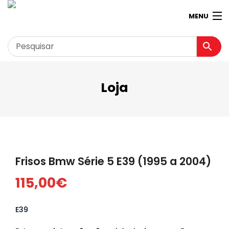
MENU
Loja
Garagem
Minha conta
Loja
Contactos
Frisos Bmw Série 5 E39 (1995 a 2004)
Loja Virtual 360º
115,00
€
E39