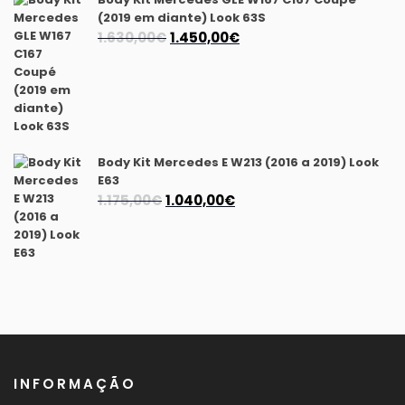
(2019 em diante) Look 63S
O
O
1.630,00
€
1.450,00
€
preço
preço
original
atual
era:
é:
1.630,00€.
1.450,00€.
Body Kit Mercedes E W213 (2016 a 2019) Look
E63
O
O
1.175,00
€
1.040,00
€
preço
preço
original
atual
era:
é:
1.175,00€.
1.040,00€.
INFORMAÇÃO