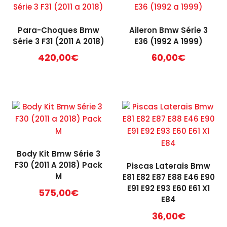
Para-Choques Bmw
Aileron Bmw Série 3
Série 3 F31 (2011 A 2018)
E36 (1992 A 1999)
420,00
€
60,00
€
This
product
has
multiple
variants.
The
options
Body Kit Bmw Série 3
may
F30 (2011 A 2018) Pack
Piscas Laterais Bmw
be
M
E81 E82 E87 E88 E46 E90
chosen
E91 E92 E93 E60 E61 X1
575,00
€
on
E84
the
36,00
€
product