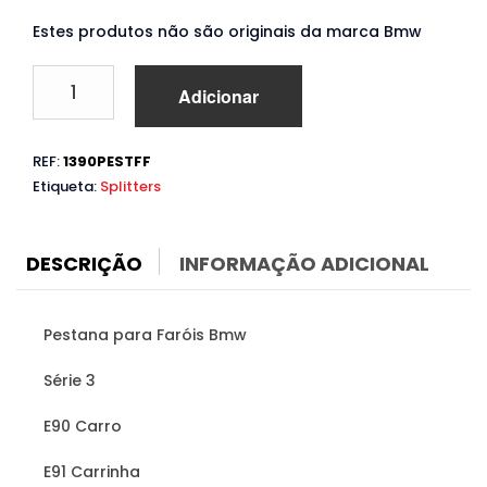
Estes produtos não são originais da marca Bmw
Quantidade
Adicionar
de
Pestanas
Bmw
REF:
1390PESTFF
Série
Etiqueta:
Splitters
3
E90
E91
(2005
DESCRIÇÃO
INFORMAÇÃO ADICIONAL
a
2012)
Pestana para Faróis Bmw
Série 3
E90 Carro
E91 Carrinha