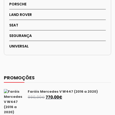
PORSCHE
LAND ROVER
SEAT
SEGURANÇA
UNIVERSAL
PROMOÇÕES
Faróis Mercedes V W447 (2016 a 2020)
O
O
990,00
€
770,00
€
preço
preço
original
atual