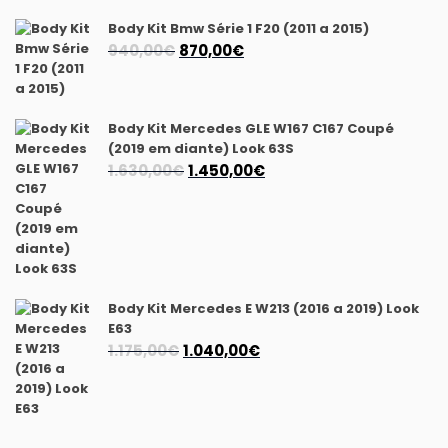
era:
é:
990,00€.
770,00€.
Body Kit Bmw Série 1 F20 (2011 a 2015)
O
O
940,00
€
870,00
€
preço
preço
original
atual
era:
é:
Body Kit Mercedes GLE W167 C167 Coupé
940,00€.
870,00€.
(2019 em diante) Look 63S
O
O
1.630,00
€
1.450,00
€
preço
preço
original
atual
era:
é:
1.630,00€.
1.450,00€.
Body Kit Mercedes E W213 (2016 a 2019) Look
E63
O
O
1.175,00
€
1.040,00
€
preço
preço
original
atual
era:
é:
1.175,00€.
1.040,00€.