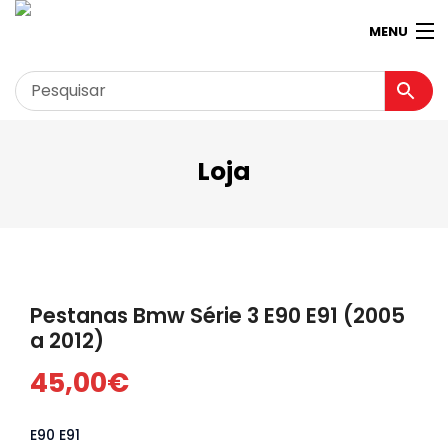
MENU
Loja
Garagem
Minha conta
Loja
Contactos
Pestanas Bmw Série 3 E90 E91 (2005
Loja Virtual 360º
a 2012)
45,00
€
E90 E91