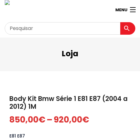
MENU
Loja
Garagem
Minha conta
Loja
Contactos
Body Kit Bmw Série 1 E81 E87 (2004 a
Loja Virtual 360º
2012) 1M
Price
850,00
€
–
920,00
€
range:
E81 E87