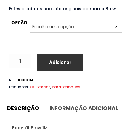
850,00€
Estes produtos não são originais da marca Bmw
through
OPÇÃO
920,00€
Quantidade
Adicionar
de
Body
Kit
REF:
1180K1M
Bmw
Etiquetas:
kit Exterior
,
Para-choques
Série
1
E81
E87
DESCRIÇÃO
INFORMAÇÃO ADICIONAL
(2004
a
2012)
Body Kit Bmw 1M
1M