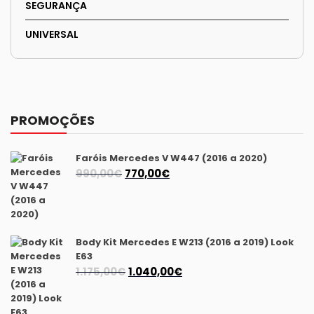
SEGURANÇA
UNIVERSAL
PROMOÇÕES
Faróis Mercedes V W447 (2016 a 2020)
O
O
990,00
€
770,00
€
preço
preço
original
atual
era:
é:
990,00€.
770,00€.
Body Kit Mercedes E W213 (2016 a 2019) Look
E63
O
O
1.175,00
€
1.040,00
€
preço
preço
original
atual