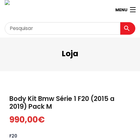
MENU
Loja
Garagem
Minha conta
Loja
Contactos
Body Kit Bmw Série 1 F20 (2015 a
Loja Virtual 360º
2019) Pack M
990,00
€
F20