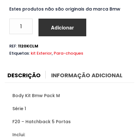
Estes produtos não são originais da marca Bmw
Quantidade
Adicionar
de
Body
Kit
REF:
1120KCLM
Bmw
Etiquetas:
kit Exterior
,
Para-choques
Série
1
F20
(2015
DESCRIÇÃO
INFORMAÇÃO ADICIONAL
a
2019)
Pack
Body Kit Bmw Pack M
M
Série 1
F20 – Hatchback 5 Portas
Inclui: