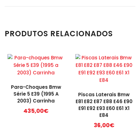
PRODUTOS RELACIONADOS
Para-Choques Bmw
Série 5 E39 (1995 A
Piscas Laterais Bmw
2003) Carrinha
E81 E82 E87 E88 E46 E90
E91 E92 E93 E60 E61 X1
435,00
€
E84
36,00
€