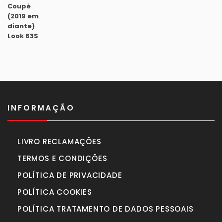
original
atual
era:
é:
1.630,00€.
1.450,00€.
INFORMAÇÃO
LIVRO RECLAMAÇÕES
TERMOS E CONDIÇÕES
POLÍTICA DE PRIVACIDADE
POLÍTICA COOKIES
POLÍTICA TRATAMENTO DE DADOS PESSOAIS