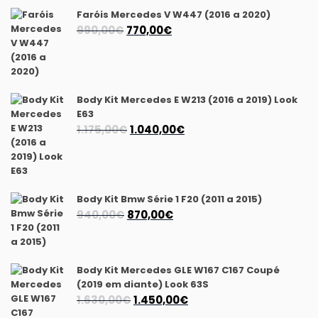
Faróis Mercedes V W447 (2016 a 2020)
O
O
990,00
€
770,00
€
preço
preço
original
atual
era:
é:
990,00€.
770,00€.
Body Kit Mercedes E W213 (2016 a 2019) Look
E63
O
O
1.175,00
€
1.040,00
€
preço
preço
original
atual
era:
é:
1.175,00€.
1.040,00€.
Body Kit Bmw Série 1 F20 (2011 a 2015)
O
O
940,00
€
870,00
€
preço
preço
original
atual
era:
é:
Body Kit Mercedes GLE W167 C167 Coupé
940,00€.
870,00€.
(2019 em diante) Look 63S
O
O
1.630,00
€
1.450,00
€
preço
preço