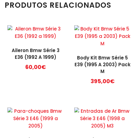
PRODUTOS RELACIONADOS
Aileron Bmw Série 3
E36 (1992 A 1999)
Body Kit Bmw Série 5
E39 (1995 A 2003) Pack
60,00
€
M
This
395,00
€
product
has
multiple
variants.
The
options
may
be