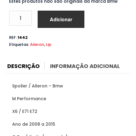
Estes produtos não são originais da marca Bmw
Quantidade
Adicionar
de
Spoiler
Bmw
REF:
1442
X6
Etiquetas:
Aileron
,
Lip
E71
E72
(2008
a
DESCRIÇÃO
INFORMAÇÃO ADICIONAL
2015)
Spoiler / Aileron – Bmw
M Performance
X6 / E71 E72
Ano de 2008 a 2015