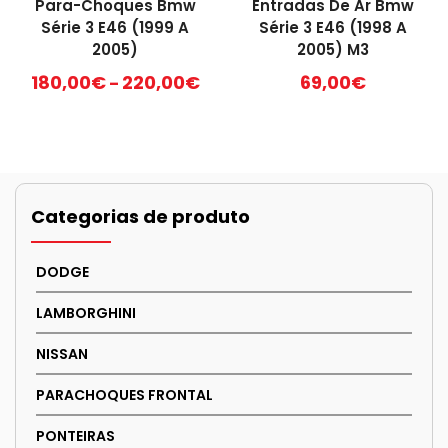
Para-Choques Bmw
Entradas De Ar Bmw
chosen
Série 3 E46 (1999 A
Série 3 E46 (1998 A
on
2005)
2005) M3
the
Price
180,00
€
220,00
€
69,00
€
–
product
range:
page
This
180,00€
product
through
has
220,00€
multiple
variants.
Categorias de produto
The
options
DODGE
may
be
LAMBORGHINI
chosen
NISSAN
on
the
PARACHOQUES FRONTAL
product
page
PONTEIRAS