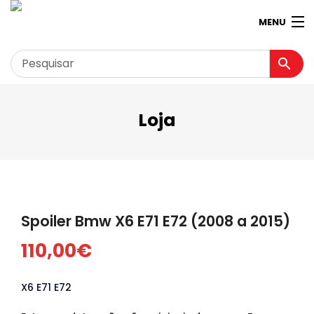
MENU
Loja
Garagem
Minha conta
Loja
Contactos
Spoiler Bmw X6 E71 E72 (2008 a 2015)
Loja Virtual 360º
110,00
€
X6 E71 E72