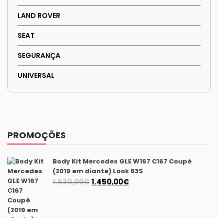
LAND ROVER
SEAT
SEGURANÇA
UNIVERSAL
PROMOÇÕES
Body Kit Mercedes GLE W167 C167 Coupé
(2019 em diante) Look 63S
O
O
1.630,00
€
1.450,00
€
preço
preço
original
atual
era:
é: