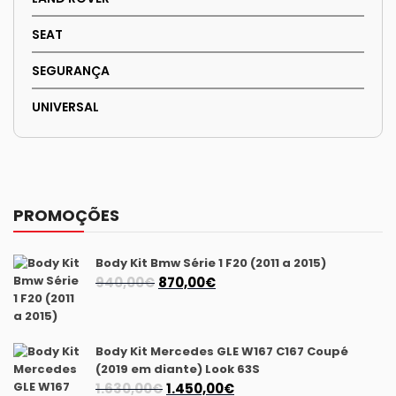
SEAT
SEGURANÇA
UNIVERSAL
PROMOÇÕES
Body Kit Bmw Série 1 F20 (2011 a 2015)
O
O
940,00
€
870,00
€
preço
preço
original
atual
era:
é:
Body Kit Mercedes GLE W167 C167 Coupé
940,00€.
870,00€.
(2019 em diante) Look 63S
O
O
1.630,00
€
1.450,00
€