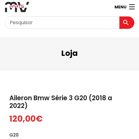
MENU
Garagem
Minha conta
Loja
Loja
Contactos
Loja Virtual 360º
Aileron Bmw Série 3 G20 (2018 a
2022)
120,00
€
G20