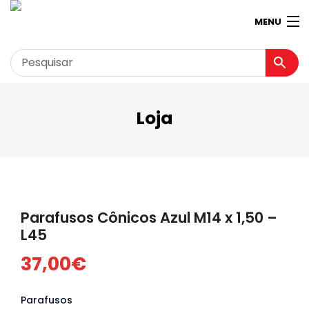
MENU
Loja
Garagem
Minha conta
Loja
Contactos
Parafusos Cônicos Azul M14 x 1,50 –
Loja Virtual 360º
L45
37,00
€
Parafusos