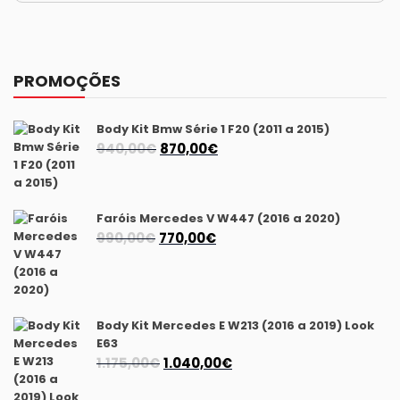
PROMOÇÕES
Body Kit Bmw Série 1 F20 (2011 a 2015)
O
O
940,00
€
870,00
€
preço
preço
original
atual
era:
é:
Faróis Mercedes V W447 (2016 a 2020)
940,00€.
870,00€.
O
O
990,00
€
770,00
€
preço
preço
original
atual
era:
é:
990,00€.
770,00€.
Body Kit Mercedes E W213 (2016 a 2019) Look
E63
O
O
1.175,00
€
1.040,00
€
preço
preço