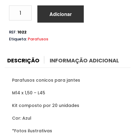
Quantidade
Adicionar
de
Parafusos
Cônicos
REF:
1022
Azul
Etiqueta:
Parafusos
M14
x
1,50
–
DESCRIÇÃO
INFORMAÇÃO ADICIONAL
L45
Parafusos conicos para jantes
M14 x 1,50 – L45
Kit composto por 20 unidades
Cor: Azul
*Fotos ilustrativas