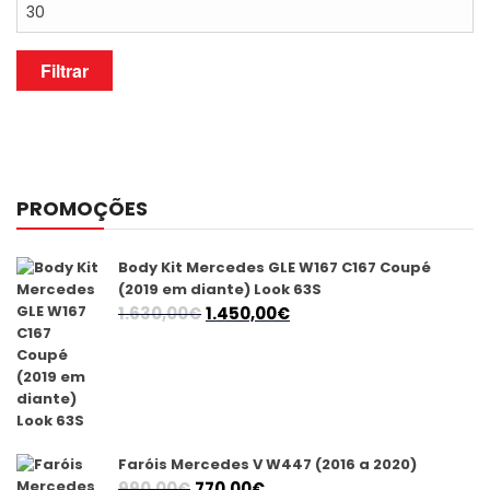
Preço
máximo
Filtrar
PROMOÇÕES
Body Kit Mercedes GLE W167 C167 Coupé
(2019 em diante) Look 63S
O
O
1.630,00
€
1.450,00
€
preço
preço
original
atual
era:
é:
1.630,00€.
1.450,00€.
Faróis Mercedes V W447 (2016 a 2020)
O
O
990,00
€
770,00
€